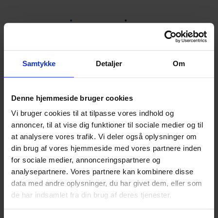
Velkommen til
Samtykke
Detaljer
Om
Innercise
Denne hjemmeside bruger cookies
Vi bruger cookies til at tilpasse vores indhold og
For at tilmelde dig skal du have en profil.
Opret profil
annoncer, til at vise dig funktioner til sociale medier og til
at analysere vores trafik. Vi deler også oplysninger om
Har du allerede en profil?
din brug af vores hjemmeside med vores partnere inden
E-mail
for sociale medier, annonceringspartnere og
analysepartnere. Vores partnere kan kombinere disse
data med andre oplysninger, du har givet dem, eller som
de har indsamlet fra din brug af deres tjenester.
Adgangskode
vis