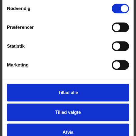
Samtykkevalg
Nødvendig
Præferencer
Log ind
Statistik
Husk mig på denne enhed
Glemt adgangskode?
Marketing
Tillad alle
Tillad valgte
Afvis